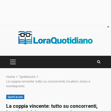
×
Skip
to
content
PRIMARY
MENU
Home
Spettacolo
La coppia vincente: tutto su concorrenti, location, inizio e
montepremi
Spettacolo
La coppia vincente: tutto su concorrenti,