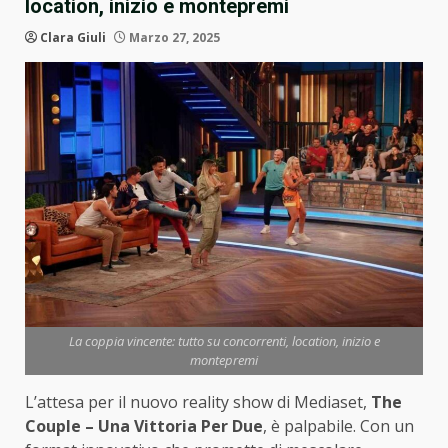
location, inizio e montepremi
Clara Giuli
Marzo 27, 2025
La coppia vincente: tutto su concorrenti, location, inizio e
montepremi
L’attesa per il nuovo reality show di Mediaset,
The
Couple – Una Vittoria Per Due
, è palpabile. Con un