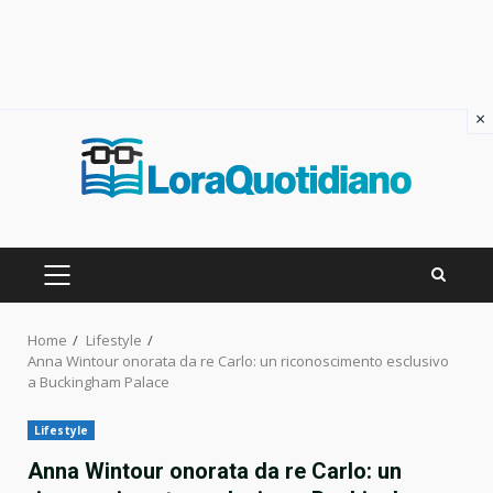
×
Skip
to
content
PRIMARY
MENU
Home
Lifestyle
Anna Wintour onorata da re Carlo: un riconoscimento esclusivo
a Buckingham Palace
Lifestyle
Anna Wintour onorata da re Carlo: un