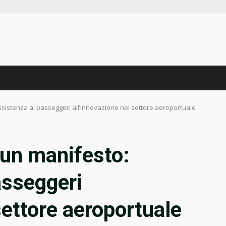
ssistenza ai passeggeri all’innovazione nel settore aeroportuale
 un manifesto:
asseggeri
settore aeroportuale