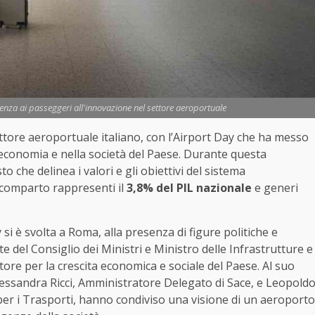
tenza ai passeggeri all'innovazione nel settore aeroportuale
 settore aeroportuale italiano, con l’Airport Day che ha messo
economia e nella società del Paese. Durante questa
 che delinea i valori e gli obiettivi del sistema
 comparto rappresenti il
3,8% del PIL nazionale
e generi
si è svolta a Roma, alla presenza di figure politiche e
nte del Consiglio dei Ministri e Ministro delle Infrastrutture e
tore per la crescita economica e sociale del Paese. Al suo
Alessandra Ricci, Amministratore Delegato di Sace, e Leopold
per i Trasporti, hanno condiviso una visione di un aeroporto