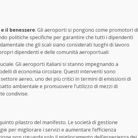
 e il benessere
. Gli aeroporti si pongono come promotori d
o politiche specifiche per garantire che tutti i dipendenti
damentale che gli scali siano considerati luoghi di lavoro
 propri dipendenti e delle comunità aeroportuali.
ciale. Gli aeroporti italiani si stanno impegnando a
delli di economia circolare. Questi interventi sono
ettore aereo, uno dei più critici in termini di emissioni di
mpatto ambientale e promuovere l’utilizzo di mezzi di
te condivise.
uinto pilastro del manifesto. Le società di gestione
e per migliorare i servizi e aumentare l’efficienza
azione non riguarda solo il miglioramento dell’esperienza dei