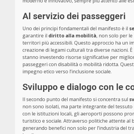
moderno e innovativo, sempre più attento alle esi
Al servizio dei passeggeri
Uno dei principi fondamentali del manifesto è il
se
garantire il
diritto alla mobilità
, non solo per l
territori più accessibili. Questo approccio ha un 
creazione di legami culturali tra diverse nazioni.
stanno investendo risorse significative per miglior
passeggeri con disabilità o mobilità ridotta. Questi
impegno etico verso l’inclusione sociale.
Sviluppo e dialogo con le c
Il secondo punto del manifesto si concentra sul
sv
non sono isolati, ma parte integrante del tessuto
con le istituzioni locali, gli aeroporti possono p
turistico e sociale. Attraverso politiche attente a
generando benefici non solo per l’industria del t