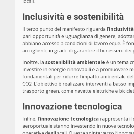
locali.
Inclusività e sostenibilità
Il terzo punto del manifesto riguarda l’
inclusività
pari opportunità e uguaglianza di genere, adottand
abbiano accesso a condizioni di lavoro eque. È fon
accoglienti, in grado di garantire il benessere dei
Inoltre, la
sostenibilità ambientale
è un tema cru
investire in energie rinnovabili e a promuovere mo
fondamentali per ridurre l’impatto ambientale del s
CO2. L’obiettivo è realizzare interventi a basso i
trasporto green, come navette elettriche e biciclet
Innovazione tecnologica
Infine, l’
innovazione tecnologica
rappresenta il q
aeroportuale stanno investendo in nuove tecnologi
operativa degli scali. Questa spinta verso l’innov