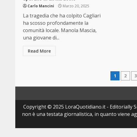
Carlo Mancini
Marzo 20, 2025
La tragedia che ha colpito Cagliari
ha scosso profondamente la
comunità locale. Manola Mascia,
una giovane di...
Read More
Pagin
1
2
degli
articol
Copyright © 2025 LoraQuotidiano.it - Editorially Sr
non è una testata giornalistica, in quanto viene a