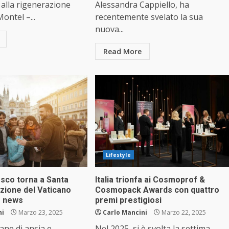
alla rigenerazione
Alessandra Cappiello, ha
ontel –...
recentemente svelato la sua
nuova...
Read More
Lifestyle
sco torna a Santa
Italia trionfa ai Cosmoprof &
zione del Vaticano
Cosmopack Awards con quattro
e news
premi prestigiosi
ni
Marzo 23, 2025
Carlo Mancini
Marzo 22, 2025
ne di ansia e
Nel 2025, si è svolta la settima