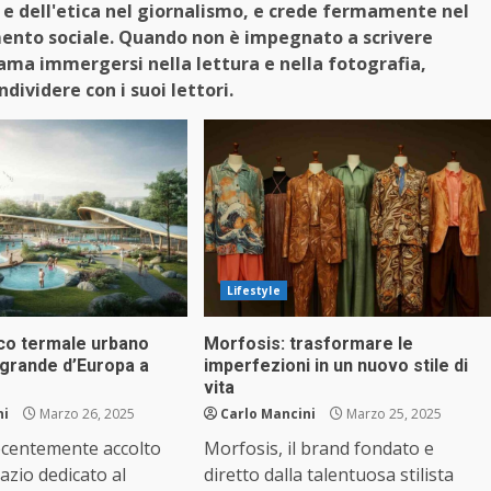
a e dell'etica nel giornalismo, e crede fermamente nel
mento sociale. Quando non è impegnato a scrivere
ama immergersi nella lettura e nella fotografia,
dividere con i suoi lettori.
Lifestyle
rco termale urbano
Morfosis: trasformare le
 grande d’Europa a
imperfezioni in un nuovo stile di
vita
ni
Marzo 26, 2025
Carlo Mancini
Marzo 25, 2025
ecentemente accolto
Morfosis, il brand fondato e
zio dedicato al
diretto dalla talentuosa stilista