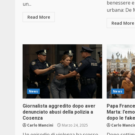
benessere e 
un...
urbana: De M
Read More
Read More
News
News
Giornalista aggredito dopo aver
Papa France
denunciato abusi della polizia a
Marta: l’emo
Cosenza
dopo le fak
Carlo Mancini
Marzo 24, 2025
Carlo Manci
Un episodio di violenza ha scosso
Dopo settima