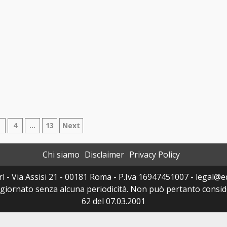
azione
3
4
…
13
Next
Chi siamo
Disclaimer
Privacy Policy
i
l - Via Assisi 21 - 00181 Roma - P.Iva 16947451007 - legal@edi
ggiornato senza alcuna periodicità. Non può pertanto consider
62 del 07.03.2001