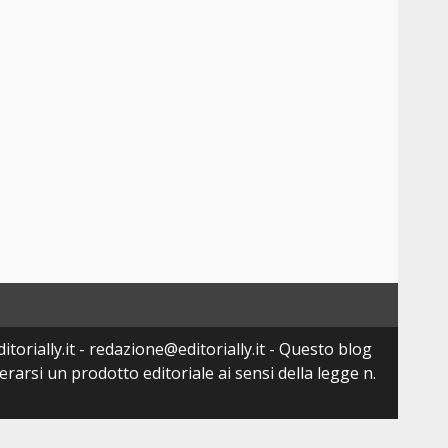
torially.it - redazione@editorially.it - Questo blog
arsi un prodotto editoriale ai sensi della legge n.