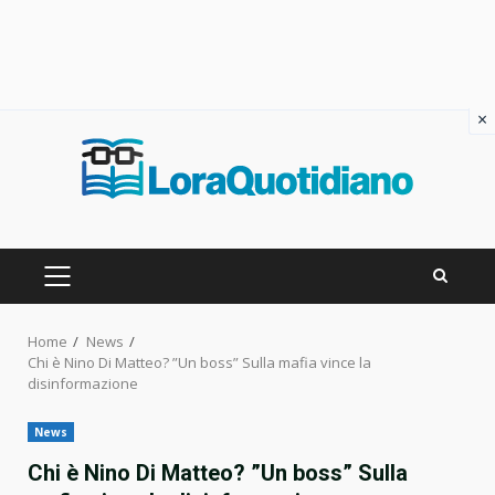
×
Skip
to
content
PRIMARY
MENU
Home
News
Chi è Nino Di Matteo? ”Un boss” Sulla mafia vince la
disinformazione
News
Chi è Nino Di Matteo? ”Un boss” Sulla