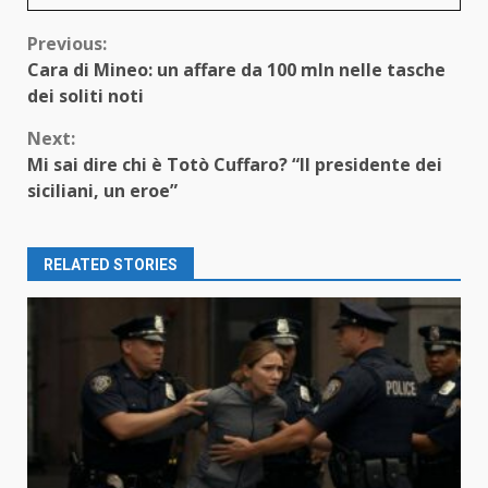
Continue
Previous:
Cara di Mineo: un affare da 100 mln nelle tasche
Reading
dei soliti noti
Next:
Mi sai dire chi è Totò Cuffaro? “Il presidente dei
siciliani, un eroe”
RELATED STORIES