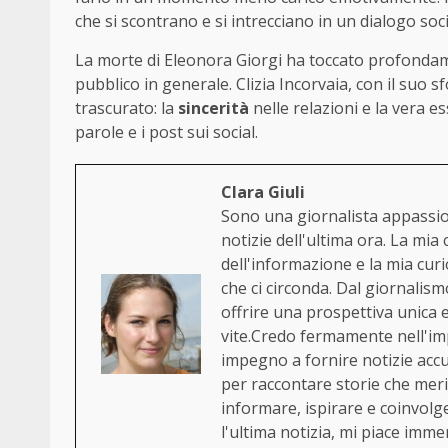
che si scontrano e si intrecciano in un dialogo socia
La morte di Eleonora Giorgi ha toccato profondame
pubblico in generale. Clizia Incorvaia, con il suo 
trascurato: la
sincerità
nelle relazioni e la vera e
parole e i post sui social.
Clara Giuli
Sono una giornalista appassion
notizie dell'ultima ora. La mia
dell'informazione e la mia cur
che ci circonda. Dal giornalism
offrire una prospettiva unica
vite.Credo fermamente nell'im
impegno a fornire notizie acc
per raccontare storie che merit
informare, ispirare e coinvol
l'ultima notizia, mi piace immerg