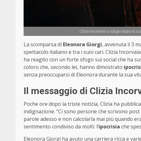
Clizia Incorvaia si sfoga dopo la s
La scomparsa di
Eleonora Giorgi
, avvenuta il 3 
spettacolo italiano e tra i suoi cari. Clizia Incorv
ha reagito con un forte sfogo sui social che ha susc
coloro che, secondo lei, hanno dimostrato
ipocris
senza preoccuparsi di Eleonora durante la sua vit
Il messaggio di Clizia Inco
Poche ore dopo la triste notizia, Clizia ha pubbli
indignazione. “Ci sono persone che scrivono post s
parole adesso e non calcolarla mai più quando era 
sentimento condiviso da molti: l’
ipocrisia
che spes
Eleonora Giorgi ha avuto una carriera ricca e varie