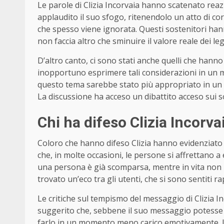
Le parole di Clizia Incorvaia hanno scatenato reaz
applaudito il suo sfogo, ritenendolo un atto di co
che spesso viene ignorata. Questi sostenitori han
non faccia altro che sminuire il valore reale dei leg
D’altro canto, ci sono stati anche quelli che hanno
inopportuno esprimere tali considerazioni in un
questo tema sarebbe stato più appropriato in un
La discussione ha acceso un dibattito acceso sui so
Chi ha difeso Clizia Incorva
Coloro che hanno difeso Clizia hanno evidenziato
che, in molte occasioni, le persone si affrettano 
una persona è già scomparsa, mentre in vita non
trovato un’eco tra gli utenti, che si sono sentiti r
Le critiche sul tempismo del messaggio di Clizia I
suggerito che, sebbene il suo messaggio potesse
farlo in un momento meno carico emotivamente. Il 