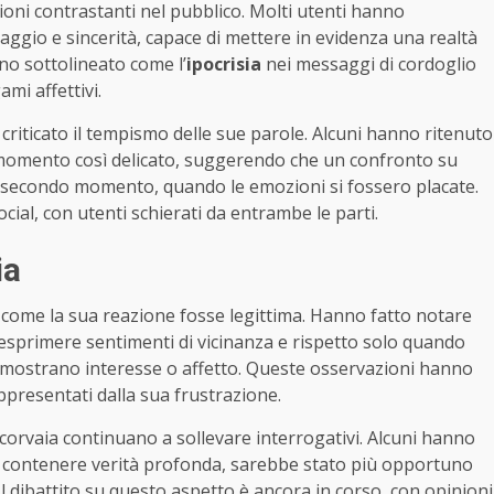
ioni contrastanti nel pubblico. Molti utenti hanno
raggio e sincerità, capace di mettere in evidenza una realtà
no sottolineato come l’
ipocrisia
nei messaggi di cordoglio
ami affettivi.
 criticato il tempismo delle sue parole. Alcuni hanno ritenuto
 momento così delicato, suggerendo che un confronto su
 secondo momento, quando le emozioni si fossero placate.
cial, con utenti schierati da entrambe le parti.
ia
 come la sua reazione fosse legittima. Hanno fatto notare
a esprimere sentimenti di vicinanza e rispetto solo quando
 mostrano interesse o affetto. Queste osservazioni hanno
appresentati dalla sua frustrazione.
ncorvaia continuano a sollevare interrogativi. Alcuni hanno
 contenere verità profonda, sarebbe stato più opportuno
dibattito su questo aspetto è ancora in corso, con opinioni