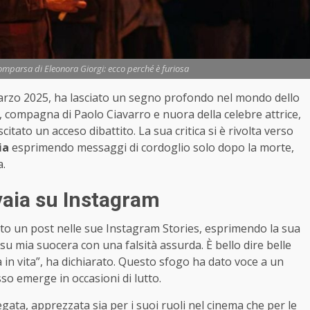
comparsa di Eleonora Giorgi: ecco perché è furiosa
marzo 2025, ha lasciato un segno profondo nel mondo dello
aia, compagna di Paolo Ciavarro e nuora della celebre attrice,
itato un acceso dibattito. La sua critica si è rivolta verso
ia
esprimendo messaggi di cordoglio solo dopo la morte,
a.
rvaia su Instagram
cato un post nelle sue Instagram Stories, esprimendo la sua
u mia suocera con una falsità assurda. È bello dire belle
in vita”, ha dichiarato. Questo sfogo ha dato voce a un
so emerge in occasioni di lutto.
gata, apprezzata sia per i suoi ruoli nel cinema che per le