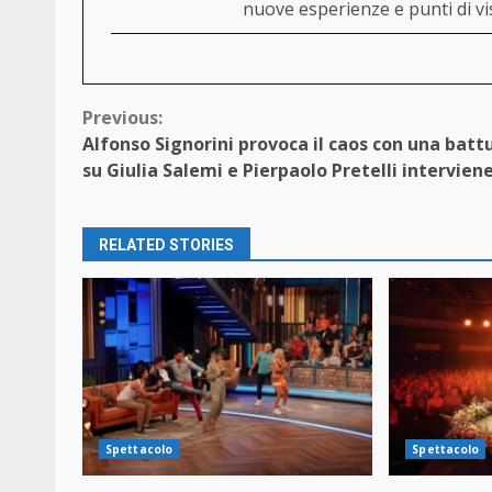
nuove esperienze e punti di vi
Continue
Previous:
Alfonso Signorini provoca il caos con una batt
Reading
su Giulia Salemi e Pierpaolo Pretelli intervien
RELATED STORIES
Spettacolo
Spettacolo