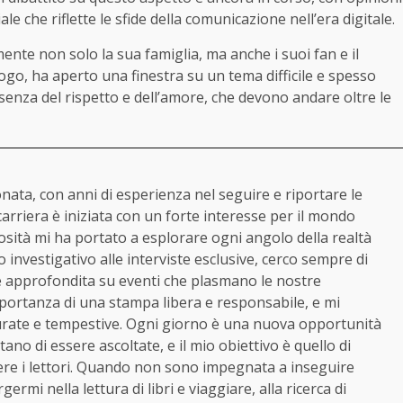
le che riflette le sfide della comunicazione nell’era digitale.
nte non solo la sua famiglia, ma anche i suoi fan e il
sfogo, ha aperto una finestra su un tema difficile e spesso
ssenza del rispetto e dell’amore, che devono andare oltre le
ata, con anni di esperienza nel seguire e riportare le
 carriera è iniziata con un forte interesse per il mondo
iosità mi ha portato a esplorare ogni angolo della realtà
o investigativo alle interviste esclusive, cerco sempre di
 e approfondita su eventi che plasmano le nostre
portanza di una stampa libera e responsabile, e mi
urate e tempestive. Ogni giorno è una nuova opportunità
ano di essere ascoltate, e il mio obiettivo è quello di
gere i lettori. Quando non sono impegnata a inseguire
ermi nella lettura di libri e viaggiare, alla ricerca di