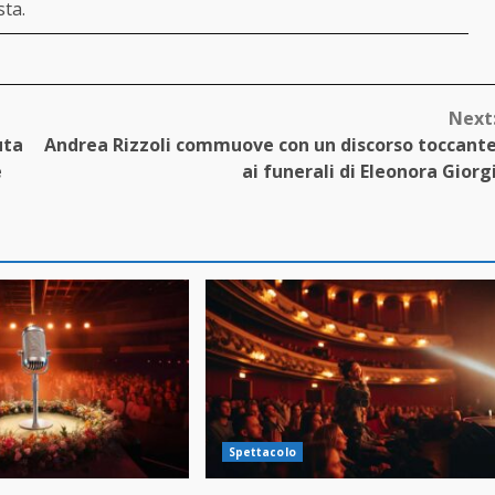
sta.
Next
uta
Andrea Rizzoli commuove con un discorso toccant
e
ai funerali di Eleonora Giorg
Spettacolo