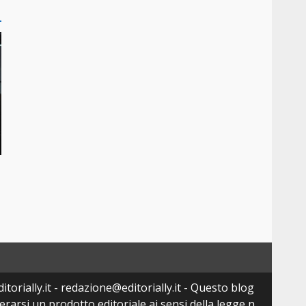
torially.it - redazione@editorially.it - Questo blog
arsi un prodotto editoriale ai sensi della legge n.