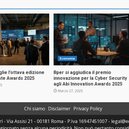
Economia
lie l’ottava edizione
Bper si aggiudica il premio
tate Awards 2025
innovazione per la Cyber Security
agli Abi Innovation Awards 2025
25
Marzo 27, 2025
Chi siamo
Disclaimer
Privacy Policy
l - Via Assisi 21 - 00181 Roma - P.Iva 16947451007 - legal@edi
ggiornato senza alcuna periodicità. Non può pertanto consider