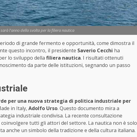
sarà l'anno della svolta per la filiera nautica
 periodo di grande fermento e opportunità, come dimostra il
nte questo incontro, il presidente
Saverio Cecchi
ha
er lo sviluppo della
filiera nautica
. I risultati ottenuti
noscimento da parte delle istituzioni, segnando un passo
striale
rde per una nuova strategia di politica industriale per
ade in Italy,
Adolfo Urso
. Questo documento mira a
ategia industriale condivisa. La recente consultazione
oinvolgere tutti gli attori del settore. La nautica non è solo
 anche un simbolo della tradizione e della cultura italiana.