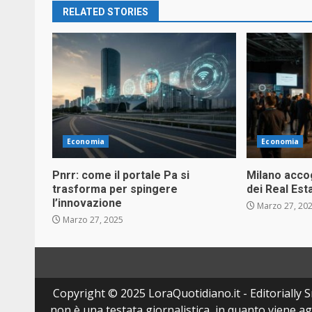
RELATED STORIES
Economia
Economia
Pnrr: come il portale Pa si
Milano accog
trasforma per spingere
dei Real Es
l’innovazione
Marzo 27, 20
Marzo 27, 2025
Copyright © 2025 LoraQuotidiano.it - Editorially Sr
non è una testata giornalistica, in quanto viene a