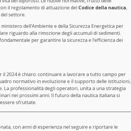
a vita dei diportisti. Le nuove normative, frutto delle
con il regolamento di attuazione del
Codice della nautica
,
del settore.
il ministero dell’Ambiente e della Sicurezza Energetica per
colare riguardo alla rimozione degli accumuli di sedimenti.
ondamentale per garantire la sicurezza e l’efficienza dei
 il 2024 è chiaro: continuare a lavorare a tutto campo per
uadro normativo in evoluzione e il supporto delle istituzioni,
e. La professionalità degli operatori, unita a una strategia
nari nei prossimi anni. Il futuro della nautica italiana si
essere sfruttate.
ata, con anni di esperienza nel seguire e riportare le