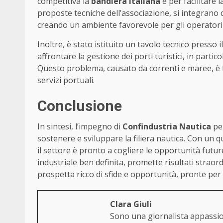
competitiva la
bandiera italiana
e per facilitare l
proposte tecniche dell’associazione, si integrano 
creando un ambiente favorevole per gli operatori 
Inoltre, è stato istituito un tavolo tecnico presso 
affrontare la gestione dei porti turistici, in parti
Questo problema, causato da correnti e maree, è f
servizi portuali.
Conclusione
In sintesi, l’impegno di
Confindustria Nautica
per
sostenere e sviluppare la filiera nautica. Con un q
il settore è pronto a cogliere le opportunità futur
industriale ben definita, promette risultati straordi
prospetta ricco di sfide e opportunità, pronte per 
Clara Giuli
Sono una giornalista appassion