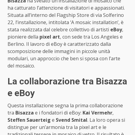
Bisazza
ha svelato un’installazione di mosaico che
ha catturato l’attenzione di visitatori e appassionati.
Situata all’interno del Flagship Store di via Solferino
22, l’installazione, intitolata ‘A mosaic installation’, è
stata realizzata dal celebre collettivo di artisti
eBoy
,
pioniere della
pixel art
, con sede tra Los Angeles e
Berlino. Il lavoro di eBoy è caratterizzato dalla
scomposizione delle immagini in piccole unità
modulari, un approccio che ben si sposa con l’arte
del mosaico.
La collaborazione tra Bisazza
e eBoy
Questa installazione segna la prima collaborazione
tra
Bisazza
e i fondatori di eBoy:
Kai Vermehr
,
Steffen Sauerteig
e
Svend Smital
. La loro opera si
distingue per un’armonia tra la pixel art e le
tradizionali tessere in mosaico di vetro. Il risultato è