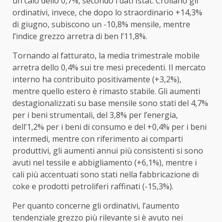
un calo dello 0,7%, secondo i dati Istat. Crollano gli
ordinativi, invece, che dopo lo straordinario +14,3%
di giugno, subiscono un -10,8% mensile, mentre
l’indice grezzo arretra di ben l’11,8%.
Tornando al fatturato, la media trimestrale mobile
arretra dello 0,4% sui tre mesi precedenti. Il mercato
interno ha contribuito positivamente (+3,2%),
mentre quello estero è rimasto stabile. Gli aumenti
destagionalizzati su base mensile sono stati del 4,7%
per i beni strumentali, del 3,8% per l’energia,
dell’1,2% per i beni di consumo e del +0,4% per i beni
intermedi, mentre con riferimento ai comparti
produttivi, gli aumenti annui più consistenti si sono
avuti nel tessile e abbigliamento (+6,1%), mentre i
cali più accentuati sono stati nella fabbricazione di
coke e prodotti petroliferi raffinati (-15,3%).
Per quanto concerne gli ordinativi, l’aumento
tendenziale grezzo più rilevante si è avuto nei