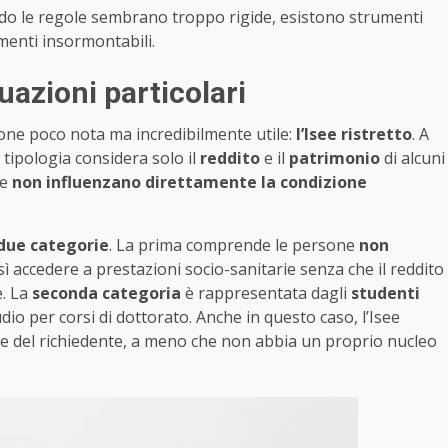
do le regole sembrano troppo rigide, esistono strumenti
imenti insormontabili.
tuazioni particolari
zione poco nota ma incredibilmente utile:
l’Isee ristretto
. A
 tipologia considera solo il
reddito
e il
patrimonio
di alcuni
he
non influenzano direttamente la condizione
due categorie
. La prima comprende le persone
non
ì accedere a prestazioni socio-sanitarie senza che il reddito
e. La
seconda categoria
è rappresentata dagli
studenti
io per corsi di dottorato. Anche in questo caso, l’Isee
nale del richiedente, a meno che non abbia un proprio nucleo