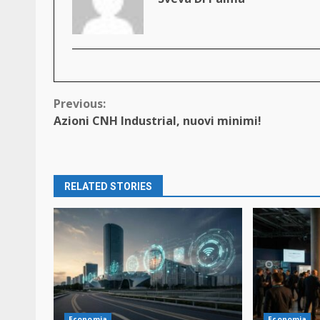
Continue
Previous:
Azioni CNH Industrial, nuovi minimi!
Reading
RELATED STORIES
Economia
Economia