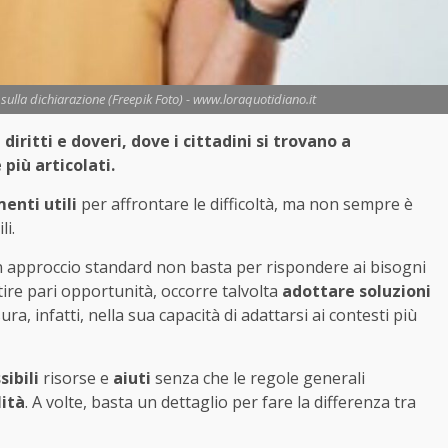
 sulla dichiarazione (Freepik Foto) - www.loraquotidiano.it
diritti e doveri, dove i cittadini si trovano a
iù articolati.
enti utili
per affrontare le difficoltà, ma non sempre è
li.
 un approccio standard non basta per rispondere ai bisogni
ire pari opportunità, occorre talvolta
adottare soluzioni
sura, infatti, nella sua capacità di adattarsi ai contesti più
sibili
risorse e
aiuti
senza che le regole generali
lità
. A volte, basta un dettaglio per fare la differenza tra