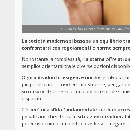
Isee 2025, buone novità per alcuni cittadini
La società moderna si basa su un equilibrio tra 
confrontarsi con regolamenti e norme sempre p
Nonostante la complessità, il
sistema
offre
strum
semplice orientarsi tra le diverse opzioni disponibi
Ogni
individuo
ha
esigenze uniche
, e talvolta,
più particolari. La
realtà
ci mostra che, per garant
su misura
. Il successo di una politica sociale si mi
disparati.
C’è però una
sfida fondamentale
: rendere
acces
penalizzino chi si trova in
situazioni
di
vulnerabi
poter usufruire di un diritto o vederselo negare.