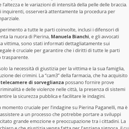
l’altezza e le variazioni di intensità della pelle delle braccia.
gli inquirenti, osserverà attentamente la procedura per
mparziale.
sperimento a tutte le parti coinvolte, inclusi i difensori di
nta la nuora di Pierina,
Manuela Bianchi
, e gli avvocati
ella vittima, sono stati informati dettagliatamente sui
e è cruciale per garantire che i diritti di tutte le parti
o trasparente.
lo la necessità di giustizia per la vittima e la sua famiglia,
zione dei crimini. La “cam3” della farmacia, che ha acquisito
e
telecamere di sorveglianza
possano fornire prove
riminalità e delle violenze nelle città, la presenza di sistemi
ire la sicurezza pubblica e facilitare le indagini.
 momento cruciale per l’indagine su Pierina Paganelli, ma è
 assistere a un processo che potrebbe portare a sviluppi
uscitato grande emozione e preoccupazione tra i cittadini. La
iaro e che giustizia venga fatta per l’anziana signora, il cu