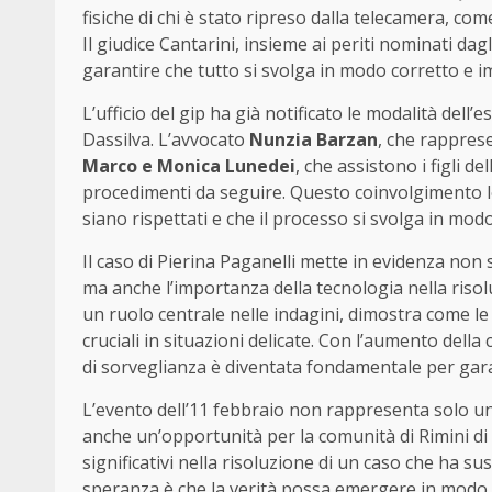
fisiche di chi è stato ripreso dalla telecamera, come 
Il giudice Cantarini, insieme ai periti nominati da
garantire che tutto si svolga in modo corretto e i
L’ufficio del gip ha già notificato le modalità dell’e
Dassilva. L’avvocato
Nunzia Barzan
, che rapprese
Marco e Monica Lunedei
, che assistono i figli d
procedimenti da seguire. Questo coinvolgimento legal
siano rispettati e che il processo si svolga in mod
Il caso di Pierina Paganelli mette in evidenza non so
ma anche l’importanza della tecnologia nella risolu
un ruolo centrale nelle indagini, dimostra come l
cruciali in situazioni delicate. Con l’aumento della c
di sorveglianza è diventata fondamentale per garant
L’evento dell’11 febbraio non rappresenta solo un
anche un’opportunità per la comunità di Rimini di
significativi nella risoluzione di un caso che ha s
speranza è che la verità possa emergere in modo ch