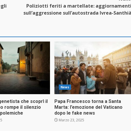
egli
Poliziotti feriti a martellate: aggiornament
sull’aggressione sull’autostrada Ivrea-Santhi
News
genetista che scoprì il
Papa Francesco torna a Santa
o rompe il silenzio
Marta: l’emozione del Vaticano
i polemiche
dopo le fake news
25
Marzo 23, 2025