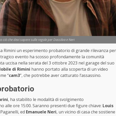
o ciò che devi sapere sulle regole per Dassilva e Neri
à a Rimini un esperimento probatorio di grande rilevanza per
 tragico evento ha scosso profondamente la comunità
tata uccisa nella serata del 3 ottobre 2023 nel garage del suo
obile di Rimini
hanno portato alla scoperta di un video
ome “
cam3
”, che potrebbe aver catturato l’assassino.
probatorio
rini
, ha stabilito le modalità di svolgimento
ino alle ore 15:00. Saranno presenti due figure chiave:
Louis
a Paganelli, ed
Emanuele Neri
, un vicino di casa che sostiene