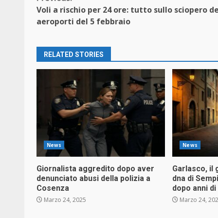
Continue
Voli a rischio per 24 ore: tutto sullo sciopero d
Reading
aeroporti del 5 febbraio
RELATED STORIES
News
News
Giornalista aggredito dopo aver
Garlasco, il 
denunciato abusi della polizia a
dna di Sempi
Cosenza
dopo anni d
Marzo 24, 2025
Marzo 24, 20