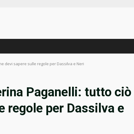
che devi sapere sulle regole per Dassilva e Neri
ina Paganelli: tutto ciò
e regole per Dassilva e