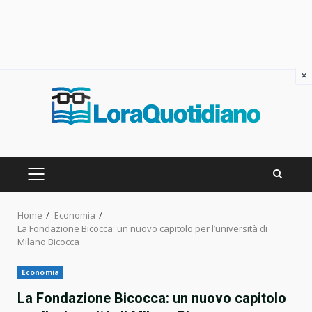
×
Skip
to
content
PRIMARY
MENU
Home
Economia
La Fondazione Bicocca: un nuovo capitolo per l’università di
Milano Bicocca
Economia
La Fondazione Bicocca: un nuovo capitolo