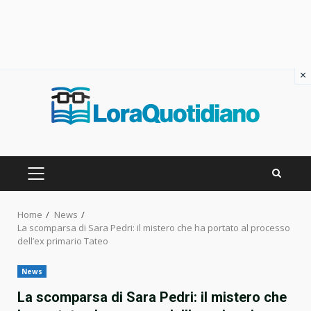
×
Skip
to
content
PRIMARY
MENU
Home
News
La scomparsa di Sara Pedri: il mistero che ha portato al processo
dell’ex primario Tateo
News
La scomparsa di Sara Pedri: il mistero che