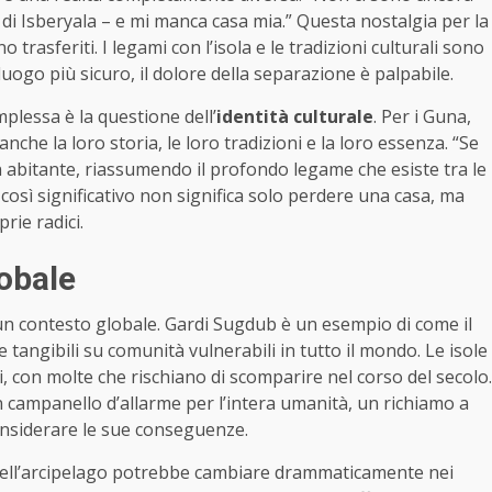
 di Isberyala – e mi manca casa mia.” Questa nostalgia per la
 trasferiti. I legami con l’isola e le tradizioni culturali sono
uogo più sicuro, il dolore della separazione è palpabile.
plessa è la questione dell’
identità culturale
. Per i Guna,
nche la loro storia, le loro tradizioni e la loro essenza. “Se
un abitante, riassumendo il profondo legame che esiste tra le
così significativo non significa solo perdere una casa, ma
rie radici.
obale
 un contesto globale. Gardi Sugdub è un esempio di come il
 tangibili su comunità vulnerabili in tutto il mondo. Le isole
i, con molte che rischiano di scomparire nel corso del secolo.
n campanello d’allarme per l’intera umanità, un richiamo a
onsiderare le sue conseguenze.
e dell’arcipelago potrebbe cambiare drammaticamente nei