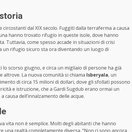
storia
 circostanti dal XIX secolo. Fuggiti dalla terraferma a causa
i Guna hanno trovato rifugio in queste isole, dove hanno
vita. Tuttavia, come spesso accade in situazioni di crisi
era un rifugio sicuro sta ora diventando un luogo di
ati lo scorso giugno, e circa un migliaio di persone ha già
re altrove. La nuova comunità si chiama
Isberyala
, un
nto di circa 15 milioni di dollari, dove gli sfollati possono
tricità e istruzione, che a Gardi Sugdub erano ormai un
sa a causa dell’innalzamento delle acque.
le
a vita non è semplice. Molti degli abitanti che hanno
are una realtà completamente diversa. “Non ci sono ancora