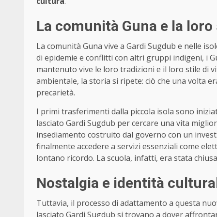
cultura
.
La comunità Guna e la loro 
La comunità Guna vive a Gardi Sugdub e nelle isole
di epidemie e conflitti con altri gruppi indigeni, 
mantenuto vive le loro tradizioni e il loro stile di 
ambientale, la storia si ripete: ciò che una volta 
precarietà.
I primi trasferimenti dalla piccola isola sono inizi
lasciato Gardi Sugdub per cercare una vita miglio
insediamento costruito dal governo con un investime
finalmente accedere a servizi essenziali come elet
lontano ricordo. La scuola, infatti, era stata chiu
Nostalgia e identità cultura
Tuttavia, il processo di adattamento a questa nuov
lasciato Gardi Sugdub si trovano a dover affront