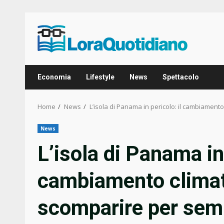
Skip
to
content
Economia
Lifestyle
News
Spettacolo
Home
News
L’isola di Panama in pericolo: il cambiament
News
L’isola di Panama in 
cambiamento climati
scomparire per sem