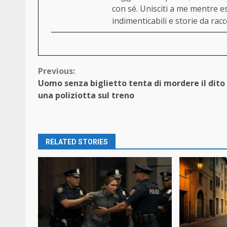
con sé. Unisciti a me mentre es
indimenticabili e storie da rac
Continue
Previous:
Uomo senza biglietto tenta di mordere il dito
Reading
una poliziotta sul treno
RELATED STORIES