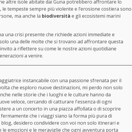
e altre isole abitate dai Guna potrebbero affrontare lo
e, le tempeste sempre più violente e l’erosione costiera sono
ersone, ma anche la
biodiversità
e gli ecosistemi marini
ma una crisi presente che richiede azioni immediate e
 solo una delle molte che si trovano ad affrontare questa
 invito a riflettere su come le nostre azioni quotidiane
enerazioni a venire.
ggiatrice instancabile con una passione sfrenata per il
volta che esploro nuove destinazioni, mi perdo non solo
che nelle storie che i luoghi e le culture hanno da
ove veloce, cercando di catturare l'essenza di ogni
istere a un concerto in una piazza affollata o di scoprire
o fermamente che i viaggi siano la forma più pura di
o blog, desidero condividere con voi non solo itinerari e
 le emozioni e le meraviglie che ogni avventura porta