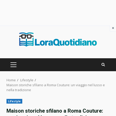
×
Skip
to
content
PRIMARY
MENU
Home
Lifestyle
Maison storiche sfilano a Roma Couture: un viaggio nel lusso e
nella tradizione
Lifestyle
Maison storiche sfilano a Roma Couture: