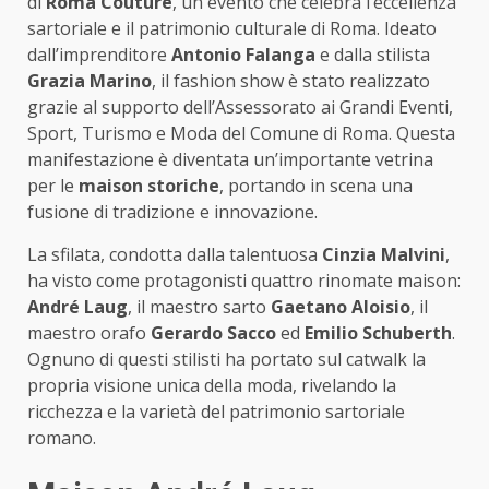
di
Roma Couture
, un evento che celebra l’eccellenza
sartoriale e il patrimonio culturale di Roma. Ideato
dall’imprenditore
Antonio Falanga
e dalla stilista
Grazia Marino
, il fashion show è stato realizzato
grazie al supporto dell’Assessorato ai Grandi Eventi,
Sport, Turismo e Moda del Comune di Roma. Questa
manifestazione è diventata un’importante vetrina
per le
maison storiche
, portando in scena una
fusione di tradizione e innovazione.
La sfilata, condotta dalla talentuosa
Cinzia Malvini
,
ha visto come protagonisti quattro rinomate maison:
André Laug
, il maestro sarto
Gaetano Aloisio
, il
maestro orafo
Gerardo Sacco
ed
Emilio Schuberth
.
Ognuno di questi stilisti ha portato sul catwalk la
propria visione unica della moda, rivelando la
ricchezza e la varietà del patrimonio sartoriale
romano.