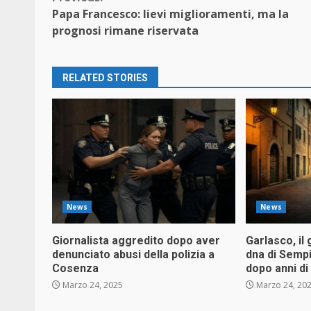
Continue
Papa Francesco: lievi miglioramenti, ma la
Reading
prognosi rimane riservata
RELATED STORIES
News
News
Giornalista aggredito dopo aver
Garlasco, il 
denunciato abusi della polizia a
dna di Sempi
Cosenza
dopo anni d
Marzo 24, 2025
Marzo 24, 20