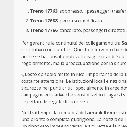
Treno 17763
: soppresso, i passeggeri trasferi
Treno 17688
: percorso modificato.
Treno 17766
: cancellato, passeggeri dirottati
Per garantire la continuità dei collegamenti tra
Sa
sostitutivo con autobus. Questo intervento ha ridot
anche se ha causato notevoli disagi e ritardi. Solo
regolarmente, ma la preoccupazione per la sicurezz
Questo episodio mette in luce l’importanza della
s
costante attenzione. Le istituzioni locali e nazion
sicurezza nei punti critici, specialmente in aree d
campagne educative che sensibilizzino i ragazzi sui 
rispettare le regole di sicurezza.
Nel frattempo, la comunità di
Lama di Reno
si st
una pronta e completa guarigione. La notizia dell
un rinnovato impegno verso la sicurezza e la preve