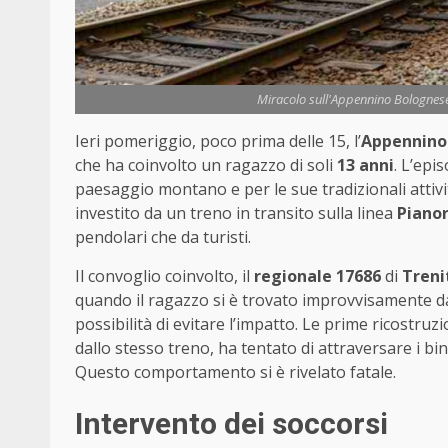
Miracolo sull'Appennino Bolognese:
Ieri pomeriggio, poco prima delle 15, l’
Appennino
che ha coinvolto un ragazzo di soli
13 anni
. L’epi
paesaggio montano e per le sue tradizionali attivit
investito da un treno in transito sulla linea
Piano
pendolari che da turisti.
Il convoglio coinvolto, il
regionale 17686
di
Treni
quando il ragazzo si è trovato improvvisamente da
possibilità di evitare l’impatto. Le prime ricostr
dallo stesso treno, ha tentato di attraversare i bi
Questo comportamento si è rivelato fatale.
Intervento dei soccorsi