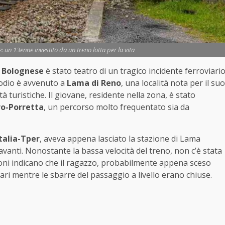
 un 13enne investito da un treno lotta per la vita
 Bolognese
è stato teatro di un tragico incidente ferroviari
sodio è avvenuto a
Lama di Reno
, una località nota per il suo
à turistiche. Il giovane, residente nella zona, è stato
ro-Porretta
, un percorso molto frequentato sia da
talia-Tper
, aveva appena lasciato la stazione di Lama
vanti. Nonostante la bassa velocità del treno, non c’è stata
uzioni indicano che il ragazzo, probabilmente appena sceso
nari mentre le sbarre del passaggio a livello erano chiuse.