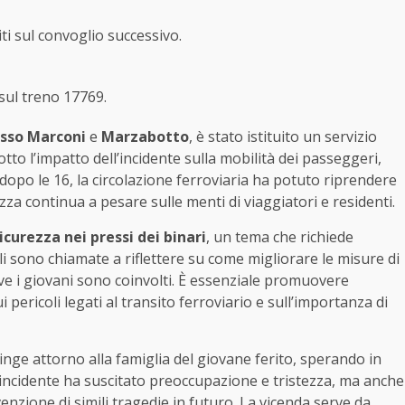
ti sul convoglio successivo.
 sul treno 17769.
sso Marconi
e
Marzabotto
, è stato istituito un servizio
to l’impatto dell’incidente sulla mobilità dei passeggeri,
 dopo le 16, la circolazione ferroviaria ha potuto riprendere
a continua a pesare sulle menti di viaggiatori e residenti.
icurezza nei pressi dei binari
, un tema che richiede
ali sono chiamate a riflettere su come migliorare le misure di
ove i giovani sono coinvolti. È essenziale promuovere
pericoli legati al transito ferroviario e sull’importanza di
ringe attorno alla famiglia del giovane ferito, sperando in
’incidente ha suscitato preoccupazione e tristezza, ma anche
nzione di simili tragedie in futuro. La vicenda serve da