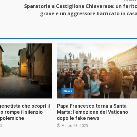
Sparatoria a Castiglione Chiavarese: un ferit
grave e un aggressore barricato in cas
News
genetista che scoprì il
Papa Francesco torna a Santa
o rompe il silenzio
Marta: l’emozione del Vaticano
i polemiche
dopo le fake news
25
Marzo 23, 2025