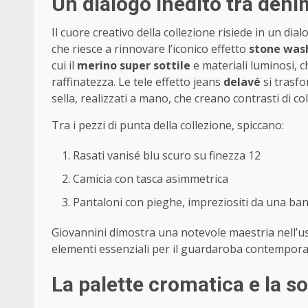
Un dialogo inedito tra deni
Il cuore creativo della collezione risiede in un dia
che riesce a rinnovare l’iconico effetto
stone was
cui il
merino super sottile
e materiali luminosi, c
raffinatezza. Le tele effetto jeans
delavé
si trasfo
sella, realizzati a mano, che creano contrasti di co
Tra i pezzi di punta della collezione, spiccano:
Rasati vanisé blu scuro su finezza 12
Camicia con tasca asimmetrica
Pantaloni con pieghe, impreziositi da una band
Giovannini dimostra una notevole maestria nell’u
elementi essenziali per il guardaroba contempor
La palette cromatica e la so