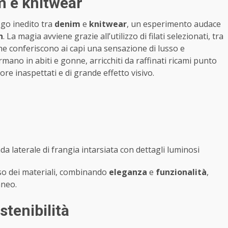
m e knitwear
logo inedito tra
denim
e
knitwear
, un esperimento audace
h
. La magia avviene grazie all’utilizzo di filati selezionati, tra
he conferiscono ai capi una sensazione di lusso e
rmano in abiti e gonne, arricchiti da raffinati ricami punto
lore inaspettati e di grande effetto visivo.
a laterale di frangia intarsiata con dettagli luminosi
so dei materiali, combinando
eleganza
e
funzionalità
,
aneo.
stenibilità