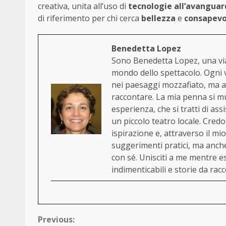
creativa, unita all’uso di
tecnologie all’avanguar
di riferimento per chi cerca
bellezza
e
consapevo
Benedetta Lopez
Sono Benedetta Lopez, una via
mondo dello spettacolo. Ogni 
nei paesaggi mozzafiato, ma an
raccontare. La mia penna si mu
esperienza, che si tratti di ass
un piccolo teatro locale. Cred
ispirazione e, attraverso il mi
suggerimenti pratici, ma anche
con sé. Unisciti a me mentre es
indimenticabili e storie da rac
Continue
Previous: