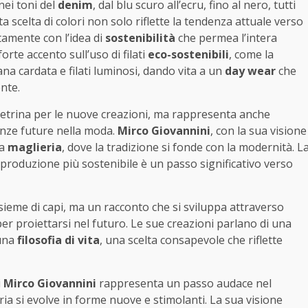
nei toni del
denim
, dal blu scuro all’ecru, fino al nero, tutti
a scelta di colori non solo riflette la tendenza attuale verso
tamente con l’idea di
sostenibilità
che permea l’intera
rte accento sull’uso di filati
eco-sostenibili
, come la
ana cardata e filati luminosi, dando vita a un
day wear
che
nte.
etrina per le nuove creazioni, ma rappresenta anche
enze future nella moda.
Mirco Giovannini
, con la sua visione
la
maglieria
, dove la tradizione si fonde con la modernità. L
a produzione più sostenibile è un passo significativo verso
sieme di capi, ma un racconto che si sviluppa attraverso
per proiettarsi nel futuro. Le sue creazioni parlano di una
 una
filosofia di vita
, una scelta consapevole che riflette
i
Mirco Giovannini
rappresenta un passo audace nel
ia si evolve in forme nuove e stimolanti. La sua visione