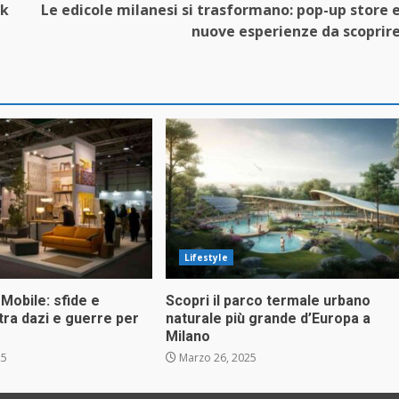
ek
Le edicole milanesi si trasformano: pop-up store 
nuove esperienze da scoprir
Lifestyle
 Mobile: sfide e
Scopri il parco termale urbano
tra dazi e guerre per
naturale più grande d’Europa a
Milano
25
Marzo 26, 2025