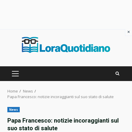
×
Skip
to
content
PRIMARY
MENU
Home
News
Papa Francesco: notizie incoraggianti sul suo stato di salute
News
Papa Francesco: notizie incoraggianti sul
suo stato di salute