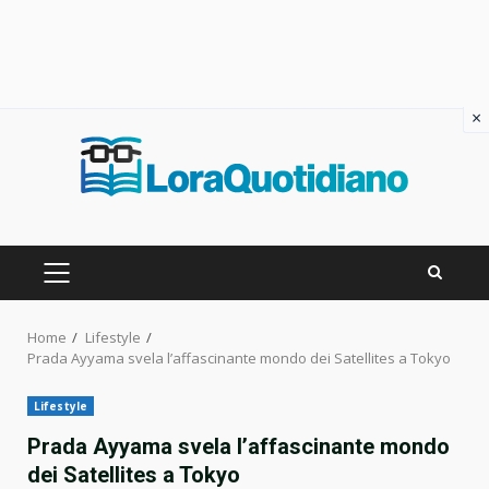
×
Skip
to
content
PRIMARY
MENU
Home
Lifestyle
Prada Ayyama svela l’affascinante mondo dei Satellites a Tokyo
Lifestyle
Prada Ayyama svela l’affascinante mondo
dei Satellites a Tokyo