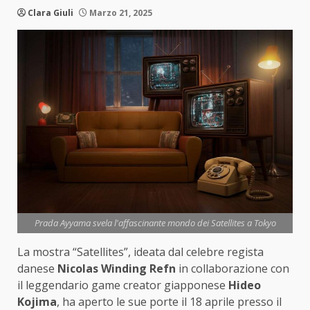
Clara Giuli
Marzo 21, 2025
Prada Ayyama svela l'affascinante mondo dei Satellites a Tokyo
La mostra “Satellites”, ideata dal celebre regista
danese
Nicolas Winding Refn
in collaborazione con
il leggendario game creator giapponese
Hideo
Kojima
, ha aperto le sue porte il 18 aprile presso il