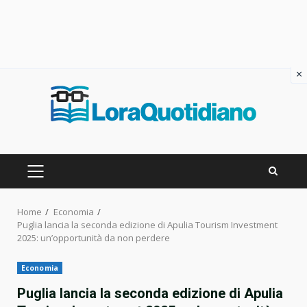
×
Skip
to
content
PRIMARY
MENU
Home
Economia
Puglia lancia la seconda edizione di Apulia Tourism Investment
2025: un’opportunità da non perdere
Economia
Puglia lancia la seconda edizione di Apulia