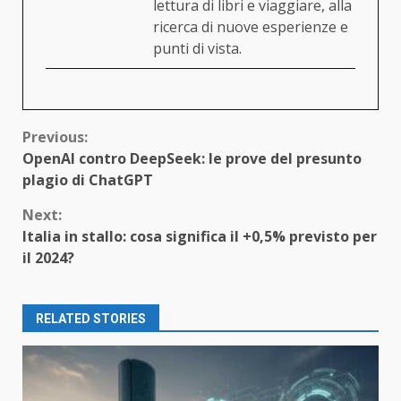
lettura di libri e viaggiare, alla
ricerca di nuove esperienze e
punti di vista.
Continue
Previous:
OpenAI contro DeepSeek: le prove del presunto
Reading
plagio di ChatGPT
Next:
Italia in stallo: cosa significa il +0,5% previsto per
il 2024?
RELATED STORIES