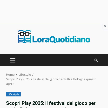
×
Skip
to
content
PRIMARY
MENU
Home
Lifestyle
Scopri Play 2025: il festival del gioco per tutti a Bologna questo
aprile
Lifestyle
Scopri Play 2025: il festival del gioco per