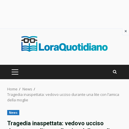
×
Skip
to
content
PRIMARY
MENU
Home
News
Tragedia inaspettata: vedovo ucciso durante una lite con l’amica
della moglie
News
Tragedia inaspettata: vedovo ucciso