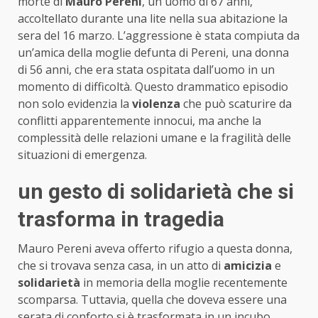
morte di
Mauro Pereni
, un uomo di 67 anni,
accoltellato durante una lite nella sua abitazione la
sera del 16 marzo. L’aggressione è stata compiuta da
un’amica della moglie defunta di Pereni, una donna
di 56 anni, che era stata ospitata dall’uomo in un
momento di difficoltà. Questo drammatico episodio
non solo evidenzia la
violenza
che può scaturire da
conflitti apparentemente innocui, ma anche la
complessità delle relazioni umane e la fragilità delle
situazioni di emergenza.
un gesto di solidarietà che si
trasforma in tragedia
Mauro Pereni aveva offerto rifugio a questa donna,
che si trovava senza casa, in un atto di
amicizia
e
solidarietà
in memoria della moglie recentemente
scomparsa. Tuttavia, quella che doveva essere una
serata di conforto si è trasformata in un incubo.