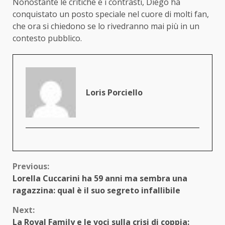
Nonostante le critiche e i contrasti, Diego ha
conquistato un posto speciale nel cuore di molti fan,
che ora si chiedono se lo rivedranno mai più in un
contesto pubblico.
Loris Porciello
Continue
Previous:
Lorella Cuccarini ha 59 anni ma sembra una
Reading
ragazzina: qual è il suo segreto infallibile
Next:
La Royal Family e le voci sulla crisi di coppia: