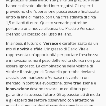
acquisizione della maison da parte del gruppo
Prada
hanno sollevato ulteriori interrogativi. Gli esperti
prevedono che l’operazione possa essere finalizzata
entro la fine di marzo, con una cifra stimata di circa
1,5 miliardi di euro. Questo scenario potrebbe
portare a una nuova alleanza tra Prada e Versace,
creando un colosso del lusso italiano.
In sintesi, il futuro di
Versace
è caratterizzato da un
mix di
novità
e
sfide
. L’ingresso di Dario Vitale
rappresenta un’opportunità per portare freschezza
e innovazione, ma il peso dell’eredità storica non può
essere ignorato. La combinazione della visione di
Vitale e il sostegno di Donatella potrebbe rivelarsi
cruciale per mantenere Versace rilevante in un
mercato in continua evoluzione, dove
tradizione
e
innovazione
devono trovare un equilibrio per
garantire il successo futuro. Gli appassionati di moda
e gli esperti del settore osservano con attenzione
questi sviluppi, curiosi di scoprire come la maison