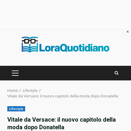
×
Skip
to
content
PRIMARY
MENU
Home
Lifestyle
Vitale da Versace: il nuovo capitolo della moda dopo Donatella
Lifestyle
Vitale da Versace: il nuovo capitolo della
moda dopo Donatella