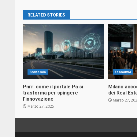
RELATED STORIES
Economia
Economia
Pnrr: come il portale Pa si
Milano accog
trasforma per spingere
dei Real Es
l’innovazione
Marzo 27, 20
Marzo 27, 2025