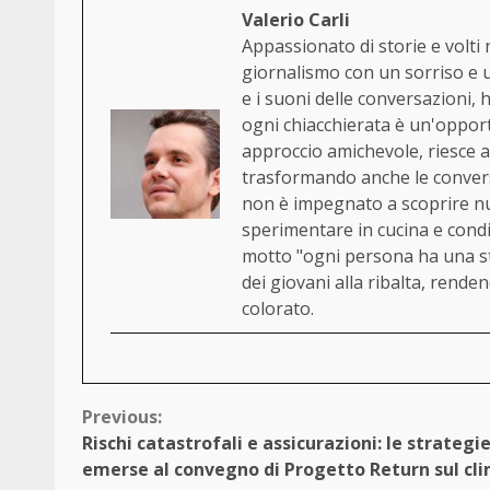
Valerio Carli
Appassionato di storie e volti 
giornalismo con un sorriso e un
e i suoni delle conversazioni, 
ogni chiacchierata è un'opportu
approccio amichevole, riesce a 
trasformando anche le convers
non è impegnato a scoprire nu
sperimentare in cucina e condi
motto "ogni persona ha una st
dei giovani alla ribalta, rend
colorato.
Continue
Previous:
Rischi catastrofali e assicurazioni: le strategi
Reading
emerse al convegno di Progetto Return sul cl