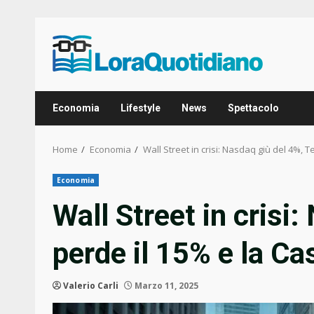
Skip
to
content
Economia
Lifestyle
News
Spettacolo
Home
Economia
Wall Street in crisi: Nasdaq giù del 4%, 
Economia
Wall Street in crisi
perde il 15% e la C
Valerio Carli
Marzo 11, 2025