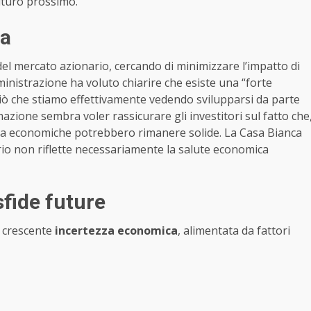
futuro prossimo.
ca
el mercato azionario, cercando di minimizzare l’impatto di
ministrazione ha voluto chiarire che esiste una “forte
ciò che stiamo effettivamente vedendo svilupparsi da parte
mazione sembra voler rassicurare gli investitori sul fatto che
nta economiche potrebbero rimanere solide. La Casa Bianca
rio non riflette necessariamente la salute economica
sfide future
i crescente
incertezza economica
, alimentata da fattori