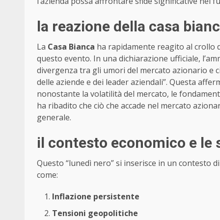
l’azienda possa affrontare sfide significative nel 
la reazione della casa bian
La
Casa Bianca
ha rapidamente reagito al crollo d
questo evento. In una dichiarazione ufficiale, l’am
divergenza tra gli umori del mercato azionario e 
delle aziende e dei leader aziendali”. Questa affer
nonostante la volatilità del mercato, le fondame
ha ribadito che ciò che accade nel mercato aziona
generale.
il contesto economico e le 
Questo “lunedì nero” si inserisce in un contesto d
come:
Inflazione persistente
Tensioni geopolitiche