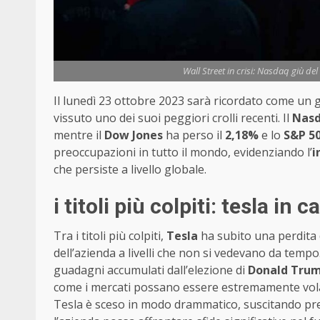
Wall Street in crisi: Nasdaq giù de
Il lunedì 23 ottobre 2023 sarà ricordato come un g
vissuto uno dei suoi peggiori crolli recenti. Il
Nas
mentre il
Dow Jones
ha perso il
2,18%
e lo
S&P 5
preoccupazioni in tutto il mondo, evidenziando l’
i
che persiste a livello globale.
i titoli più colpiti: tesla in 
Tra i titoli più colpiti,
Tesla
ha subito una perdita
dell’azienda a livelli che non si vedevano da tempo
guadagni accumulati dall’elezione di
Donald Tru
come i mercati possano essere estremamente volatili
Tesla è sceso in modo drammatico, suscitando preoc