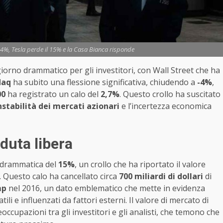
l 4%, Tesla perde il 15% e la Casa Bianca risponde
iorno drammatico per gli investitori, con Wall Street che ha
daq
ha subito una flessione significativa, chiudendo a
-4%
,
00
ha registrato un calo del
2,7%
. Questo crollo ha suscitato
nstabilità dei mercati azionari
e l’incertezza economica
caduta libera
 drammatica del
15%
, un crollo che ha riportato il valore
. Questo calo ha cancellato circa
700 miliardi di dollari
di
mp
nel 2016, un dato emblematico che mette in evidenza
 e influenzati da fattori esterni. Il valore di mercato di
cupazioni tra gli investitori e gli analisti, che temono che