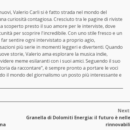
nuovi, Valerio Carli si è fatto strada nel mondo del
a curiosità contagiosa. Cresciuto tra le pagine di riviste
ha scoperto presto il suo amore per le interviste, dove
nità per scoprire l'incredibile. Con uno stile fresco e un
far sentire ogni intervistato a proprio agio,
azioni più serie in momenti leggeri e divertenti. Quando
ove storie, Valerio ama esplorare la musica indie,
videre meme esilaranti con i suoi amici. Seguendo il suo
oria da raccontare", è sempre pronto a portare le voci
endo il mondo del giornalismo un posto più interessante e
Next
e
Granella di Dolomiti Energia: il futuro è nell
ima
rinnovabil