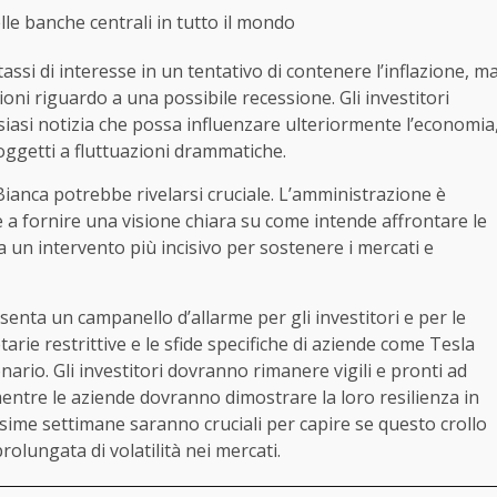
lle banche centrali in tutto il mondo
assi di interesse in un tentativo di contenere l’inflazione, m
i riguardo a una possibile recessione. Gli investitori
iasi notizia che possa influenzare ulteriormente l’economia
oggetti a fluttuazioni drammatiche.
Bianca potrebbe rivelarsi cruciale. L’amministrazione è
 e a fornire una visione chiara su come intende affrontare le
a un intervento più incisivo per sostenere i mercati e
esenta un campanello d’allarme per gli investitori e per le
arie restrittive e le sfide specifiche di aziende come Tesla
ario. Gli investitori dovranno rimanere vigili e pronti ad
entre le aziende dovranno dimostrare la loro resilienza in
ossime settimane saranno cruciali per capire se questo crollo
olungata di volatilità nei mercati.