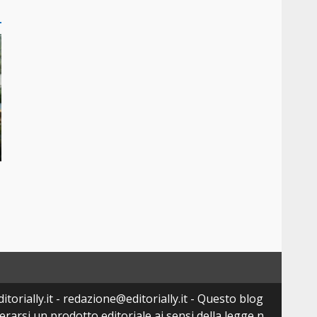
torially.it - redazione@editorially.it - Questo blog
arsi un prodotto editoriale ai sensi della legge n.