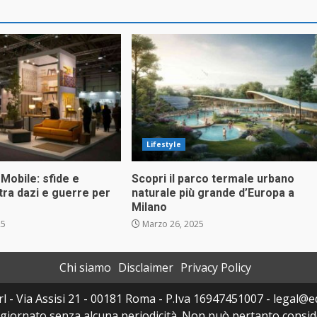
Lifestyle
 Mobile: sfide e
Scopri il parco termale urbano
tra dazi e guerre per
naturale più grande d’Europa a
Milano
25
Marzo 26, 2025
Chi siamo
Disclaimer
Privacy Policy
l - Via Assisi 21 - 00181 Roma - P.Iva 16947451007 - legal@edi
ggiornato senza alcuna periodicità. Non può pertanto consider