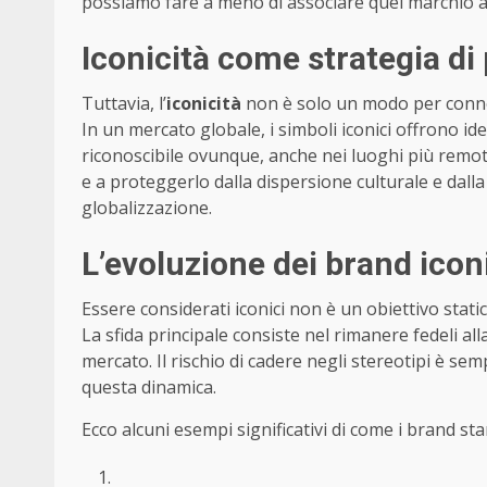
possiamo fare a meno di associare quel marchio a m
Iconicità come strategia di
Tuttavia, l’
iconicità
non è solo un modo per connet
In un mercato globale, i simboli iconici offrono 
riconoscibile ovunque, anche nei luoghi più remoti
e a proteggerlo dalla dispersione culturale e da
globalizzazione.
L’evoluzione dei brand icon
Essere considerati iconici non è un obiettivo stati
La sfida principale consiste nel rimanere fedeli a
mercato. Il rischio di cadere negli stereotipi è s
questa dinamica.
Ecco alcuni esempi significativi di come i brand s