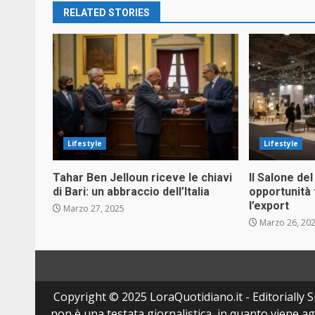
RELATED STORIES
Lifestyle
Lifestyle
Tahar Ben Jelloun riceve le chiavi
Il Salone del
di Bari: un abbraccio dell’Italia
opportunità 
l’export
Marzo 27, 2025
Marzo 26, 20
Copyright © 2025 LoraQuotidiano.it - Editorially Sr
non è una testata giornalistica, in quanto viene a