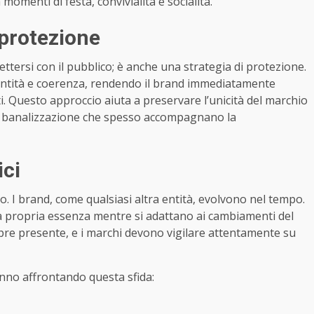
omenti di festa, convivialità e socialità.
 protezione
tersi con il pubblico; è anche una strategia di protezione.
identità e coerenza, rendendo il brand immediatamente
. Questo approccio aiuta a preservare l’unicità del marchio
lla banalizzazione che spesso accompagnano la
ici
co. I brand, come qualsiasi altra entità, evolvono nel tempo.
lla propria essenza mentre si adattano ai cambiamenti del
empre presente, e i marchi devono vigilare attentamente su
tanno affrontando questa sfida: