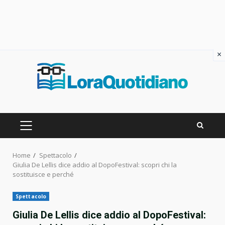
×
Skip
to
content
PRIMARY
MENU
Home
Spettacolo
Giulia De Lellis dice addio al DopoFestival: scopri chi la
sostituisce e perché
Spettacolo
Giulia De Lellis dice addio al DopoFestival: