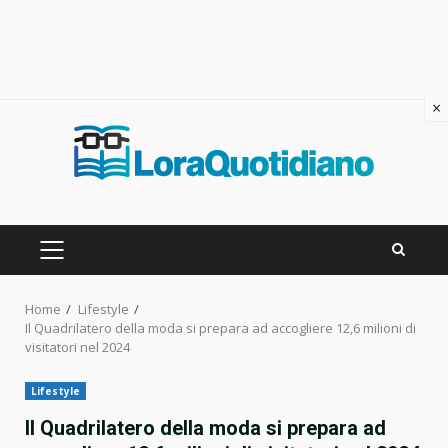
×
Skip
to
content
PRIMARY
MENU
Home
Lifestyle
Il Quadrilatero della moda si prepara ad accogliere 12,6 milioni di
visitatori nel 2024
Lifestyle
Il Quadrilatero della moda si prepara ad