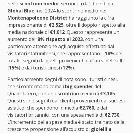
nello
scontrino medio
. Secondo i dati forniti da
Global Blue
, nel 2024 lo scontrino medio nel
Montenapoleone District
ha raggiunto la cifra
impressionante di
€2.525
, oltre il doppio rispetto alla
media nazionale di
€1.012
. Questo rappresenta un
aumento dell’
8% rispetto al 2023
, con una
particolare attenzione agli acquisti effettuati dai
visitatori statunitensi, che rappresentano il
18%
del
totale, seguiti da quelli provenienti dall’area del Golfo
(
15%
) e dai turisti cinesi (
12%
).
Particolarmente degni di nota sono i turisti cinesi,
che si confermano come i
big spender
del
Quadrilatero, con uno scontrino medio di
€3.185
.
Questi sono seguiti dai clienti provenienti dal sud-est
asiatico, che spendono in media
€2.760
, e dai
visitatori britannici, con una spesa media di
€2.730
.
L’incremento della spesa media è stato trainato dalla
crescente propensione all’acquisto di
gioielli e