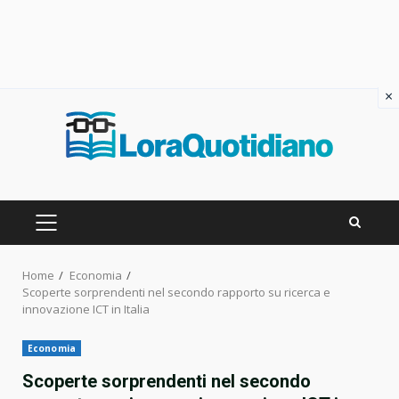
×
Skip
to
content
PRIMARY
MENU
Home
Economia
Scoperte sorprendenti nel secondo rapporto su ricerca e
innovazione ICT in Italia
Economia
Scoperte sorprendenti nel secondo