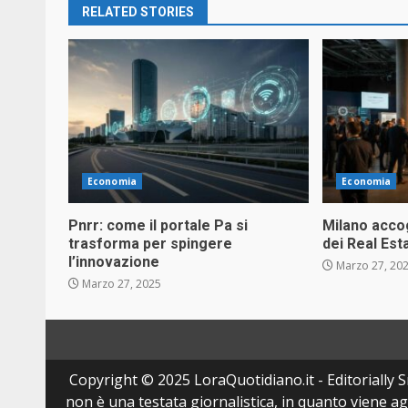
RELATED STORIES
Economia
Economia
Pnrr: come il portale Pa si
Milano accog
trasforma per spingere
dei Real Es
l’innovazione
Marzo 27, 20
Marzo 27, 2025
Copyright © 2025 LoraQuotidiano.it - Editorially Sr
non è una testata giornalistica, in quanto viene a