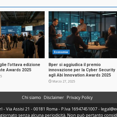
Economia
lie l’ottava edizione
Bper si aggiudica il premio
tate Awards 2025
innovazione per la Cyber Security
agli Abi Innovation Awards 2025
25
Marzo 27, 2025
Chi siamo
Disclaimer
Privacy Policy
l - Via Assisi 21 - 00181 Roma - P.Iva 16947451007 - legal@edi
ggiornato senza alcuna periodicità. Non può pertanto consider