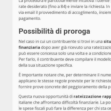
La procedura è particolarmente intuitiva: l’utente 
rate desiderato (fino a 84) e inviare la richiesta. In
via email il provvedimento di accoglimento, insieme
pagamento.
Possibilità di proroga
Nel caso in cui un contribuente si trovi in una
sit
finanziaria
dopo aver già ricevuto una rateizzazion
può essere concessa solo una volta e a condizione 
Per farlo, il contribuente deve compilare il model
della sua situazione specifica.
È importante notare che, per determinare il numer
applicano le stesse regole previste per le richiest
fornire prove concrete del peggioramento della p
Questa nuova opportunità di
rateizzazione rap
italiane che affrontano difficoltà finanziarie. La p
le spese fiscali può fare la differenza per chi sta 